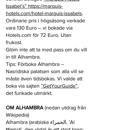
Issabel’s” https://marquis-
hotels.com/hotel-marquis-issabels
.
Ordinarie pris i högsäsong verkade
vara 130 Euro – vi bokade via
Hotels.com för 72 Euro. Utan
frukost.
Glöm inte att ta med pass om du vill
in till Alhambra.
Tips: Förboka Alhambra –
Nasridiska palatsen som alla vill se
måste även tidsbokas. Vi valde att
boka via sajten
”GetYourGuide”
,
det funkade utmärkt.
OM ALHAMBRA
(nedan utdrag från
Wikipedia)
Alhambra (arabiska الحمراء, ’Al
Ħamrā’, den röda) är ett stort borg-